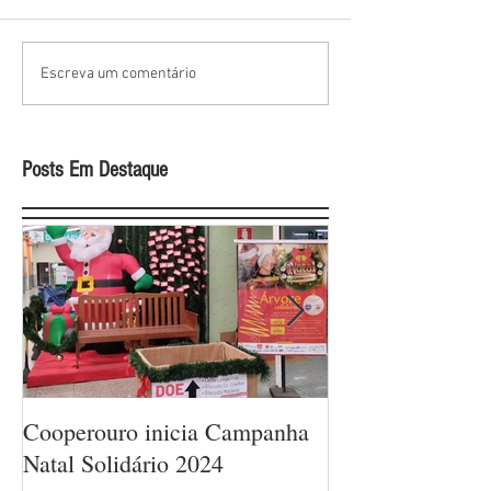
Escreva um comentário
Posts Em Destaque
Cooperouro inicia Campanha
Cooperouro com
Natal Solidário 2024
com ofertas arra