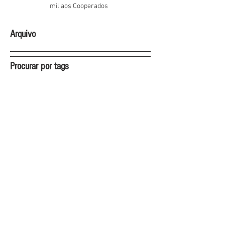
mil aos Cooperados
Arquivo
Procurar por tags
750milreais
AGO
Cestas
Conselho Fiscal
Festas
Fim de ano
Natal
Notícias
Presentes
Reveillon
aniversario
cooperados
cooperativa
cooperouro
distribuiçaoderesultados
drogaria
economia
exclusividade
lanchonete
lucro
mariana
ofertas
ouropreto
promoções
supermercado
vale-compras
vantagens
Siga