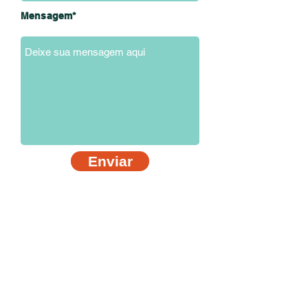
Mensagem*
Enviar
Rodovia Rodrigo Melo Franco de Andrade, 991 - bairro Nossa
Senhora do Carmo - Ouro Preto / MG
Horário de funcionamento | Segunda a Sábado: 6h20 às 21h
Domingo: 7h às 18h