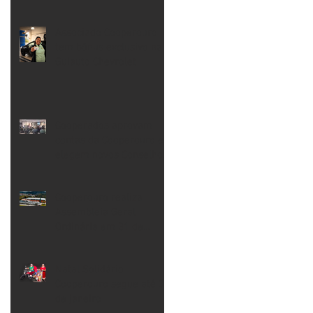
Associado Cooperouro
tem bônus exclusivo na
Guiauto Chevrolet
Cooperados aprovam
contas da Cooperouro e
elegem novos Conselhos
de Administração e
Fiscal
Cooperouro realiza
Assembleia Geral
Ordinária em 31 de
março
Natal Solidário
Cooperouro segue até 31
de janeiro