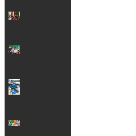
s.
Natal Solidário
Cooperouro distribui
R$100 mil em prêmios
para os Cooperados
Dia C 2025: Cooperouro
leva conhecimento sobre
ODS a alunos de escola
pública de Ouro Preto
Cooperouro é destaque
em publicação sobre
cooperativismo de
consumo mineiro
Mês de aniversário
Cooperouro repleto de
eventos para os