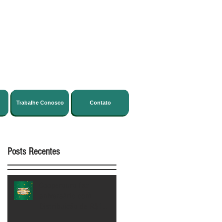
Trabalhe Conosco
Contato
Posts Recentes
Cooperouro faz
aniversário com
Distribuição de R$1
milhão aos Cooperados