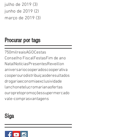
julho de 2019
(3)
3 posts
junho de 2019
(2)
2 posts
março de 2019
(3)
3 posts
Procurar por tags
750milreais
AGO
Cestas
Conselho Fiscal
Festas
Fim de ano
Natal
Notícias
Presentes
Reveillon
aniversario
cooperados
cooperativa
cooperouro
distribuiçaoderesultados
drogaria
economia
exclusividade
lanchonete
lucro
mariana
ofertas
ouropreto
promoções
supermercado
vale-compras
vantagens
Siga