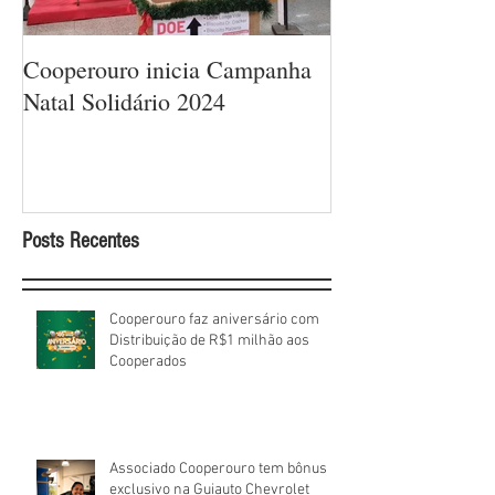
Cooperouro inicia Campanha
Cooperouro com
Natal Solidário 2024
com ofertas arra
sorteios de prêm
Cooperados
Posts Recentes
Cooperouro faz aniversário com
Distribuição de R$1 milhão aos
Cooperados
Associado Cooperouro tem bônus
exclusivo na Guiauto Chevrolet