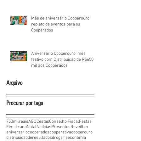
Mês de aniversário Cooperouro
repleto de eventos para os
Cooperados
Aniversário Cooperouro: mês
festivo com Distribuição de R$650
mil aos Cooperados
Arquivo
Procurar por tags
750milreais
AGO
Cestas
Conselho Fiscal
Festas
Fim de ano
Natal
Notícias
Presentes
Reveillon
aniversario
cooperados
cooperativa
cooperouro
distribuiçaoderesultados
drogaria
economia