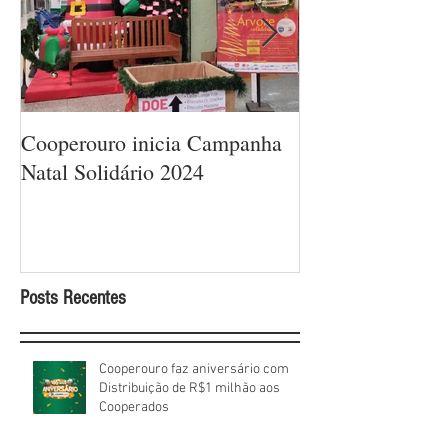
Cooperouro inicia Campanha
Cooperouro com
Natal Solidário 2024
com ofertas arra
sorteios de prêm
Cooperados
Posts Recentes
Cooperouro faz aniversário com
Distribuição de R$1 milhão aos
Cooperados