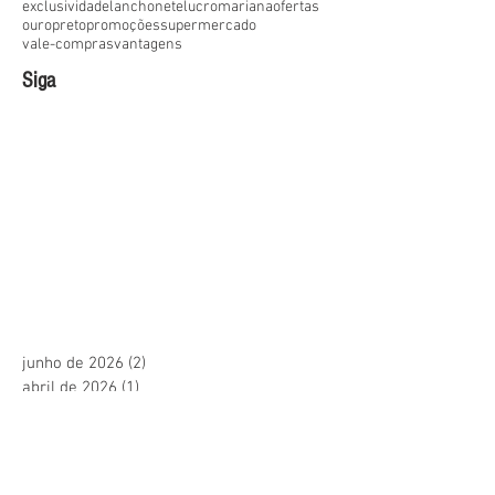
exclusividade
lanchonete
lucro
mariana
ofertas
ouropreto
promoções
supermercado
vale-compras
vantagens
Siga
junho de 2026
(2)
2 posts
abril de 2026
(1)
1 post
março de 2026
(1)
1 post
janeiro de 2026
(1)
1 post
dezembro de 2025
(1)
1 post
outubro de 2025
(1)
1 post