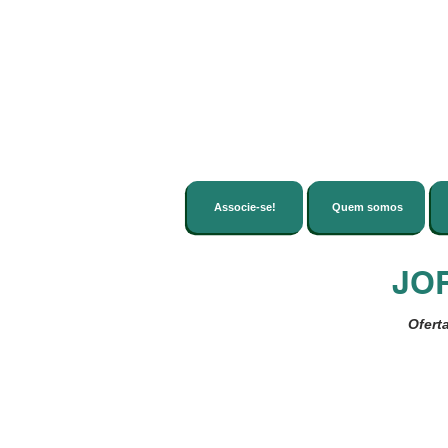
Associe-se!
Quem somos
JO
Ofert