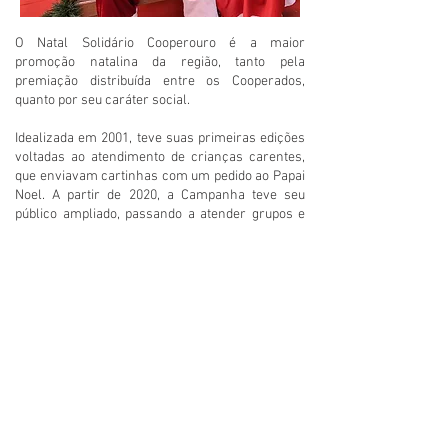
O Natal Solidário Cooperouro é a maior
promoção natalina da região, tanto pela
premiação distribuída entre os Cooperados,
quanto por seu caráter social.
Idealizada em 2001, teve suas primeiras edições
voltadas ao atendimento de crianças carentes,
que enviavam cartinhas com um pedido ao Papai
Noel. A partir de 2020, a Campanha teve seu
público ampliado, passando a atender grupos e
entidades sociais da região. Em mais de 25 anos,
a o Natal Solidário beneficiou milhares de
pessoas carentes, de todas as faixas etárias, na
região dos Inconfidentes. .
Reforça um dos benefícios exclusivos dos
Cooperados que é a participação em sorteios e
promoções. Ao longo de sua história, mais de mil
associados foram contemplados com a
distribuição anual de prêmios, cujo valor
ultrapassa a cada de R$ 1 milhão de reais.