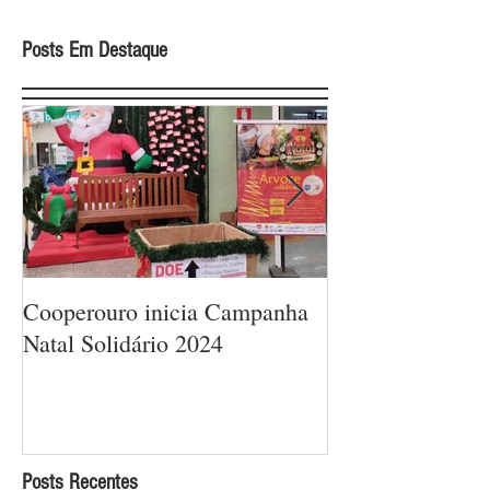
Posts Em Destaque
Cooperouro inicia Campanha
Cooperouro com
Natal Solidário 2024
com ofertas arra
sorteios de prêm
Cooperados
Posts Recentes