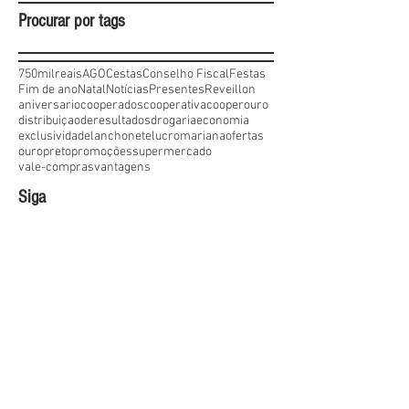
Procurar por tags
750milreais
AGO
Cestas
Conselho Fiscal
Festas
Fim de ano
Natal
Notícias
Presentes
Reveillon
aniversario
cooperados
cooperativa
cooperouro
distribuiçaoderesultados
drogaria
economia
exclusividade
lanchonete
lucro
mariana
ofertas
ouropreto
promoções
supermercado
vale-compras
vantagens
Siga