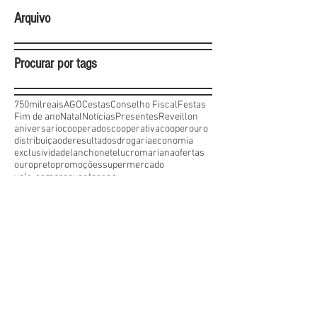
Arquivo
Procurar por tags
750milreais
AGO
Cestas
Conselho Fiscal
Festas
Fim de ano
Natal
Notícias
Presentes
Reveillon
aniversario
cooperados
cooperativa
cooperouro
distribuiçaoderesultados
drogaria
economia
exclusividade
lanchonete
lucro
mariana
ofertas
ouropreto
promoções
supermercado
vale-compras
vantagens
Siga