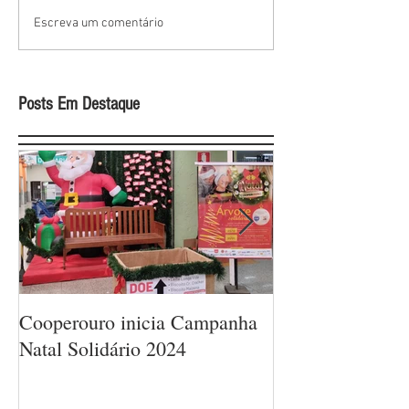
Escreva um comentário
Posts Em Destaque
Cooperouro inicia Campanha
Cooperouro com
Natal Solidário 2024
com ofertas arra
sorteios de prêm
Cooperados