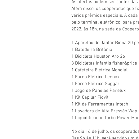
As ofertas podem ser conferidas
Além disso, os cooperados que f
vários prêmios especiais. A cad
pelo terminal eletrônico, para pr
2022, às 18h, na sede da Coopero
1 Aparelho de Jantar Biona 20 pe
1 Batedeira Britânia 
1 Bicicleta Houston Aro 26
3 Bicicletas Infantis fisher&price 
1 Cafeteira Elétrica Mondial 
1 Forno Elétrico Lennox 
1 Forno Elétrico Suggar 
1 Jogo de Panelas Panelux 
1 Kit Capilar Fiovit 
1 Kit de Ferramentas Intech 
1 Lavadora de Alta Pressão Wap
1 Liquidificador Turbo Power Mon
No dia 16 de julho, os cooperado
Das 9h às 11h, será servido um d