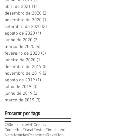
abril de 2021
(1)
1 post
dezembro de 2020
(2)
2 posts
novembro de 2020
(1)
1 post
setembro de 2020
(3)
3 posts
agosto de 2020
(4)
4 posts
junho de 2020
(2)
2 posts
março de 2020
(4)
4 posts
fevereiro de 2020
(3)
3 posts
janeiro de 2020
(1)
1 post
dezembro de 2019
(5)
5 posts
novembro de 2019
(2)
2 posts
agosto de 2019
(1)
1 post
julho de 2019
(3)
3 posts
junho de 2019
(2)
2 posts
março de 2019
(3)
3 posts
Procurar por tags
750milreais
AGO
Cestas
Conselho Fiscal
Festas
Fim de ano
Natal
Notícias
Presentes
Reveillon