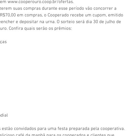
 em www.cooperouro.coop.br/ofertas. 
izerem suas compras durante esse período vão concorrer a 
a R$70,00 em compras, o Cooperado recebe um cupom, emitido 
eencher e depositar na urna. O sorteio será dia 30 de julho de 
uro. Confira quais serão os prêmios:
ças 
dial
s estão convidados para uma festa preparada pela cooperativa. 
elicioso café da manhã para os cooperados e clientes que 