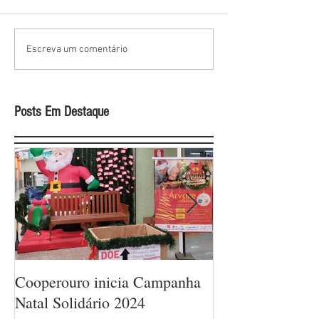
Escreva um comentário
Posts Em Destaque
Cooperouro inicia Campanha
Cooperouro com
Natal Solidário 2024
com ofertas arra