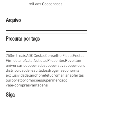
mil aos Cooperados
Arquivo
Procurar por tags
750milreais
AGO
Cestas
Conselho Fiscal
Festas
Fim de ano
Natal
Notícias
Presentes
Reveillon
aniversario
cooperados
cooperativa
cooperouro
distribuiçaoderesultados
drogaria
economia
exclusividade
lanchonete
lucro
mariana
ofertas
ouropreto
promoções
supermercado
vale-compras
vantagens
Siga