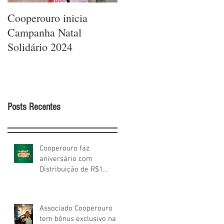
Cooperouro inicia
Cooperouro comemora
Campanha Natal
42 anos com ofertas
Solidário 2024
arrasadores e sorteios
de prêmios para os
Cooperados
Posts Recentes
Cooperouro faz
aniversário com
Distribuição de R$1
milhão aos Cooperados
Associado Cooperouro
tem bônus exclusivo na