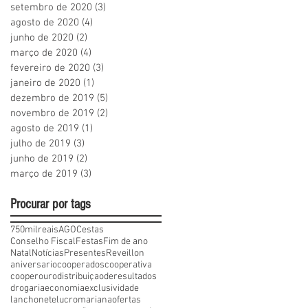
setembro de 2020
(3)
3 posts
agosto de 2020
(4)
4 posts
junho de 2020
(2)
2 posts
março de 2020
(4)
4 posts
fevereiro de 2020
(3)
3 posts
janeiro de 2020
(1)
1 post
dezembro de 2019
(5)
5 posts
novembro de 2019
(2)
2 posts
agosto de 2019
(1)
1 post
julho de 2019
(3)
3 posts
junho de 2019
(2)
2 posts
março de 2019
(3)
3 posts
Procurar por tags
750milreais
AGO
Cestas
Conselho Fiscal
Festas
Fim de ano
Natal
Notícias
Presentes
Reveillon
aniversario
cooperados
cooperativa
cooperouro
distribuiçaoderesultados
drogaria
economia
exclusividade
lanchonete
lucro
mariana
ofertas