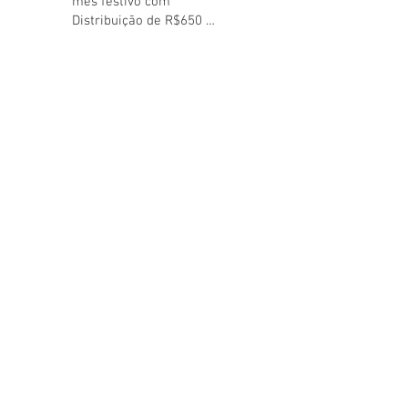
mês festivo com
Distribuição de R$650 mil
aos Cooperados