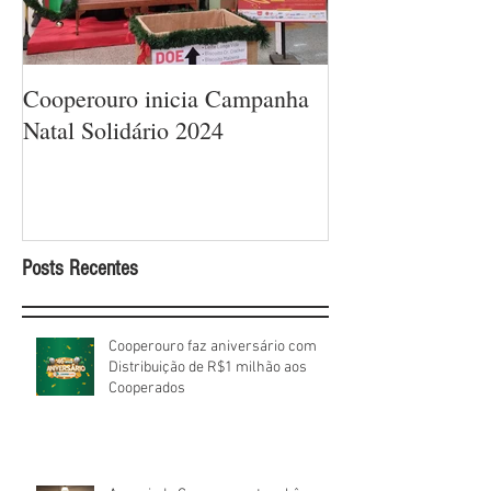
Cooperouro inicia Campanha
Cooperouro com
Natal Solidário 2024
com ofertas arra
sorteios de prêm
Cooperados
Posts Recentes
Cooperouro faz aniversário com
Distribuição de R$1 milhão aos
Cooperados