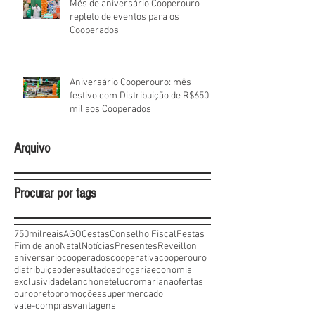
Mês de aniversário Cooperouro
repleto de eventos para os
Cooperados
Aniversário Cooperouro: mês
festivo com Distribuição de R$650
mil aos Cooperados
Arquivo
Procurar por tags
750milreais
AGO
Cestas
Conselho Fiscal
Festas
Fim de ano
Natal
Notícias
Presentes
Reveillon
aniversario
cooperados
cooperativa
cooperouro
distribuiçaoderesultados
drogaria
economia
exclusividade
lanchonete
lucro
mariana
ofertas
ouropreto
promoções
supermercado
vale-compras
vantagens