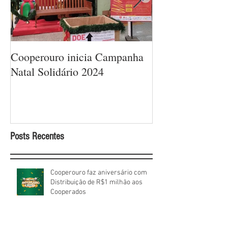
Cooperouro inicia Campanha
Cooperouro com
Natal Solidário 2024
com ofertas arra
sorteios de prêm
Cooperados
Posts Recentes
Cooperouro faz aniversário com
Distribuição de R$1 milhão aos
Cooperados