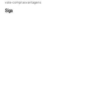
vale-compras
vantagens
Siga
junho de 2026
(2)
2 posts
abril de 2026
(1)
1 post
março de 2026
(1)
1 post
janeiro de 2026
(1)
1 post
dezembro de 2025
(1)
1 post
outubro de 2025
(1)
1 post
julho de 2025
(2)
2 posts