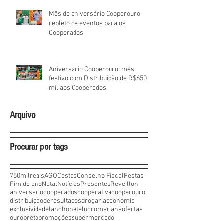
Mês de aniversário Cooperouro
repleto de eventos para os
Cooperados
Aniversário Cooperouro: mês
festivo com Distribuição de R$650
mil aos Cooperados
Arquivo
Procurar por tags
750milreais
AGO
Cestas
Conselho Fiscal
Festas
Fim de ano
Natal
Notícias
Presentes
Reveillon
aniversario
cooperados
cooperativa
cooperouro
distribuiçaoderesultados
drogaria
economia
exclusividade
lanchonete
lucro
mariana
ofertas
ouropreto
promoções
supermercado