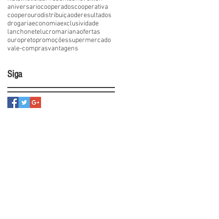
aniversario
cooperados
cooperativa
cooperouro
distribuiçaoderesultados
drogaria
economia
exclusividade
lanchonete
lucro
mariana
ofertas
ouropreto
promoções
supermercado
vale-compras
vantagens
Siga
ercial
Siga-nos
Social
Rel. Transparência Salarial
o Carmo - Ouro Preto / MG
Domingo: 7h às 18h
 - COOPEROURO