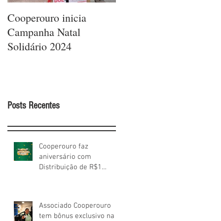
Cooperouro inicia
Cooperouro comemora
Campanha Natal
42 anos com ofertas
Solidário 2024
arrasadores e sorteios
de prêmios para os
Cooperados
Posts Recentes
Cooperouro faz
aniversário com
Distribuição de R$1
milhão aos Cooperados
Associado Cooperouro
tem bônus exclusivo na