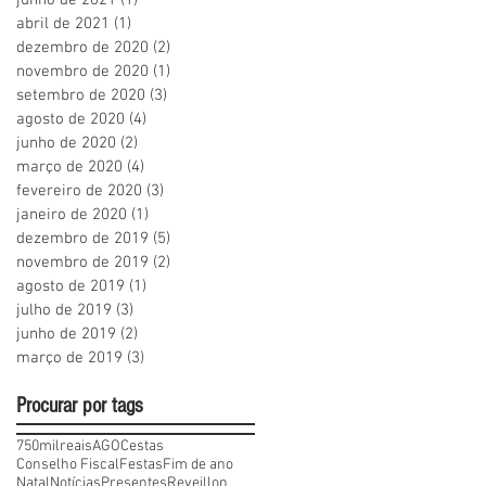
abril de 2021
(1)
1 post
dezembro de 2020
(2)
2 posts
novembro de 2020
(1)
1 post
setembro de 2020
(3)
3 posts
agosto de 2020
(4)
4 posts
junho de 2020
(2)
2 posts
março de 2020
(4)
4 posts
fevereiro de 2020
(3)
3 posts
janeiro de 2020
(1)
1 post
dezembro de 2019
(5)
5 posts
novembro de 2019
(2)
2 posts
agosto de 2019
(1)
1 post
julho de 2019
(3)
3 posts
junho de 2019
(2)
2 posts
março de 2019
(3)
3 posts
Procurar por tags
750milreais
AGO
Cestas
Conselho Fiscal
Festas
Fim de ano
Natal
Notícias
Presentes
Reveillon