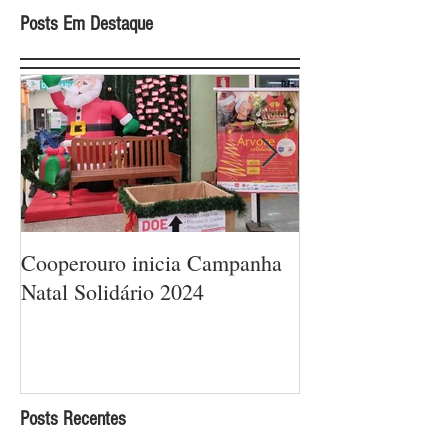
Posts Em Destaque
Cooperouro inicia Campanha
Cooperouro com
Natal Solidário 2024
com ofertas arra
sorteios de prêm
Cooperados
Posts Recentes