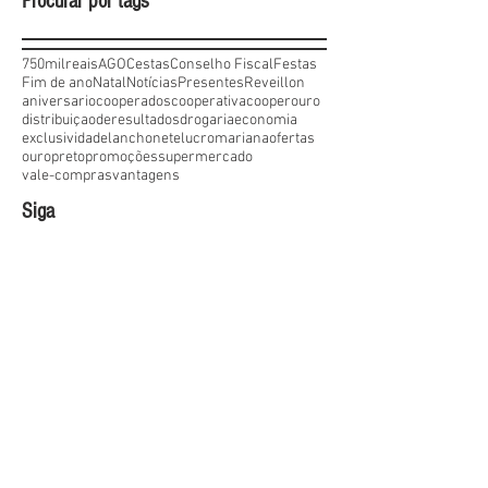
Procurar por tags
750milreais
AGO
Cestas
Conselho Fiscal
Festas
Fim de ano
Natal
Notícias
Presentes
Reveillon
aniversario
cooperados
cooperativa
cooperouro
distribuiçaoderesultados
drogaria
economia
exclusividade
lanchonete
lucro
mariana
ofertas
ouropreto
promoções
supermercado
vale-compras
vantagens
Siga