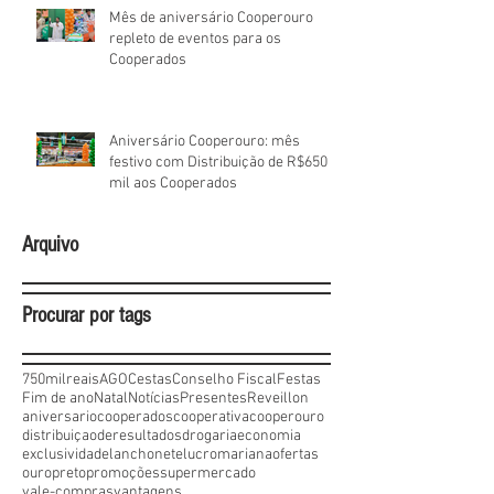
Mês de aniversário Cooperouro
repleto de eventos para os
Cooperados
Aniversário Cooperouro: mês
festivo com Distribuição de R$650
mil aos Cooperados
Arquivo
Procurar por tags
750milreais
AGO
Cestas
Conselho Fiscal
Festas
Fim de ano
Natal
Notícias
Presentes
Reveillon
aniversario
cooperados
cooperativa
cooperouro
distribuiçaoderesultados
drogaria
economia
exclusividade
lanchonete
lucro
mariana
ofertas
ouropreto
promoções
supermercado
vale-compras
vantagens