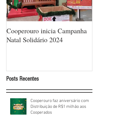
Cooperouro inicia Campanha
Cooperouro com
Natal Solidário 2024
com ofertas arra
sorteios de prêm
Cooperados
Posts Recentes
Cooperouro faz aniversário com
Distribuição de R$1 milhão aos
Cooperados