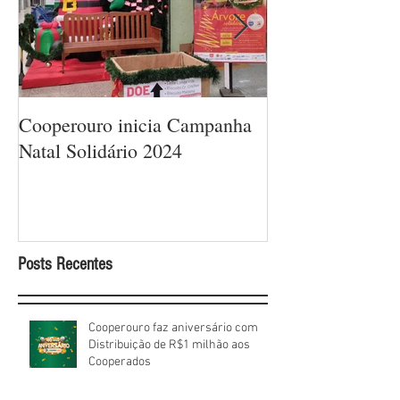
Cooperouro inicia Campanha
Cooperouro com
Natal Solidário 2024
com ofertas arra
sorteios de prêm
Cooperados
Posts Recentes
Cooperouro faz aniversário com
Distribuição de R$1 milhão aos
Cooperados