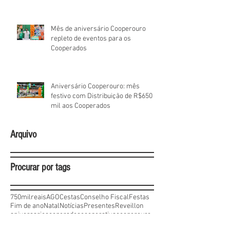
Mês de aniversário Cooperouro
repleto de eventos para os
Cooperados
Aniversário Cooperouro: mês
festivo com Distribuição de R$650
mil aos Cooperados
Arquivo
Procurar por tags
750milreais
AGO
Cestas
Conselho Fiscal
Festas
Fim de ano
Natal
Notícias
Presentes
Reveillon
aniversario
cooperados
cooperativa
cooperouro
distribuiçaoderesultados
drogaria
economia